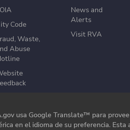
OIA
News and
Alerts
ity Code
Visit RVA
raud, Waste,
nd Abuse
otline
ebsite
eedback
.gov usa Google Translate™ para proveer
rica en el idioma de su preferencia. Esta 