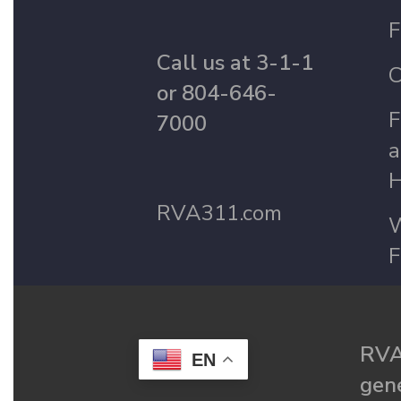
F
Call us at 3-1-1
C
or 804-646-
F
7000
a
H
RVA311.com
W
F
RVA
EN
gené