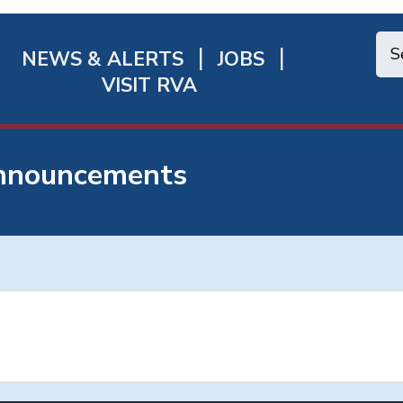
NEWS & ALERTS
JOBS
chmond
VISIT RVA
ick
nks
Announcements