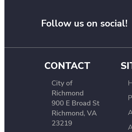
Follow us on social!
CONTACT
SI
City of
Richmond
P
900 E Broad St
A
Richmond, VA
23219
A