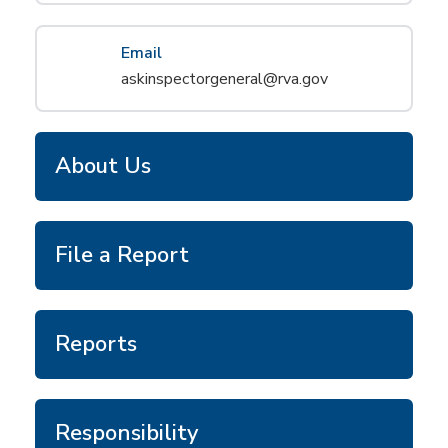
Email
askinspectorgeneral@rva.gov
About Us
File a Report
Reports
Responsibility