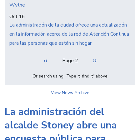
Wythe
Oct 16
La administración de la ciudad ofrece una actualización
en la información acerca de la red de Atención Continua
para las personas que están sin hogar
Pagination
Previous
‹‹
Next
››
Page 2
page
page
Or search using "Type it, find it" above
View News Archive
La administración del
alcalde Stoney abre una
encuesta pública para