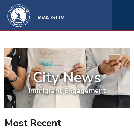
RVA.GOV
City News
Immigrant Engagement
Most Recent