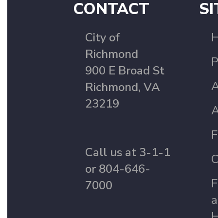
CONTACT
SI
City of
Richmond
P
900 E Broad St
A
Richmond, VA
23219
A
F
Call us at 3-1-1
C
or 804-646-
F
7000
a
H