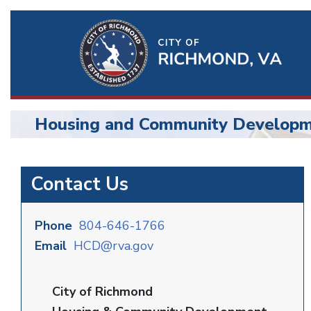
Ri
Qu
Li
Housing and Community Develop
BU
Housing
Contact Us
&
Community
Phone
804-646-1766
Email
HCD@rva.gov
Dev
City of Richmond