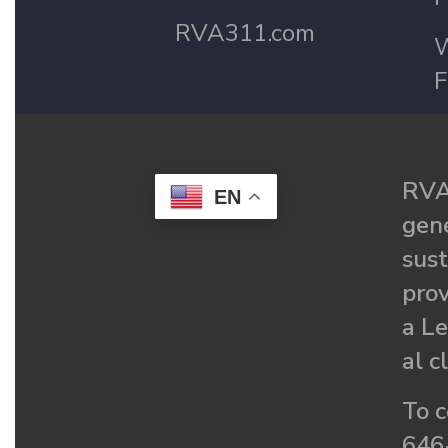
RVA311.com
W
F
RVA
EN
gené
sust
prov
a Le
al c
To c
646