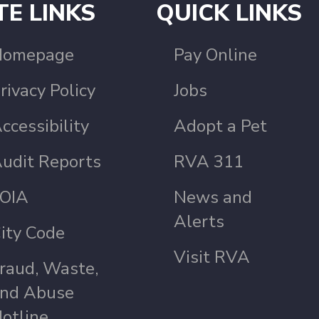
TE LINKS
QUICK LINKS
Homepage
Pay Online
rivacy Policy
Jobs
ccessibility
Adopt a Pet
udit Reports
RVA 311
OIA
News and
Alerts
ity Code
Visit RVA
raud, Waste,
nd Abuse
otline