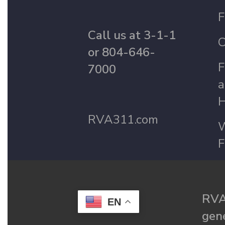
F
Call us at 3-1-1
C
or 804-646-
F
7000
a
H
RVA311.com
W
F
RVA
EN
gené