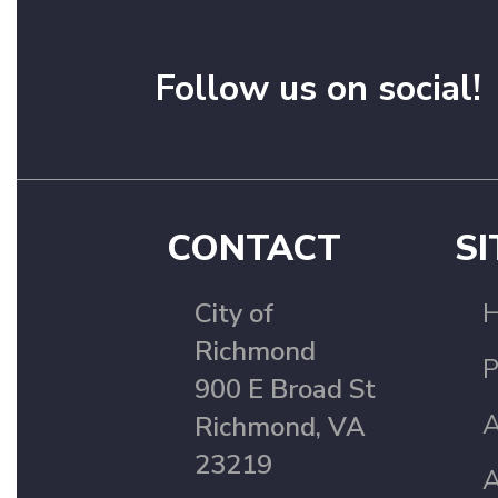
Follow us on social!
CONTACT
SI
City of
Richmond
P
900 E Broad St
A
Richmond, VA
23219
A