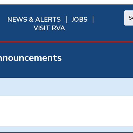
NEWS & ALERTS
JOBS
chmond
VISIT RVA
ick
nks
Announcements