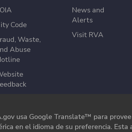
OIA
News and
Alerts
ity Code
Visit RVA
raud, Waste,
nd Abuse
otline
ebsite
eedback
.gov usa Google Translate™ para proveer
rica en el idioma de su preferencia. Esta 